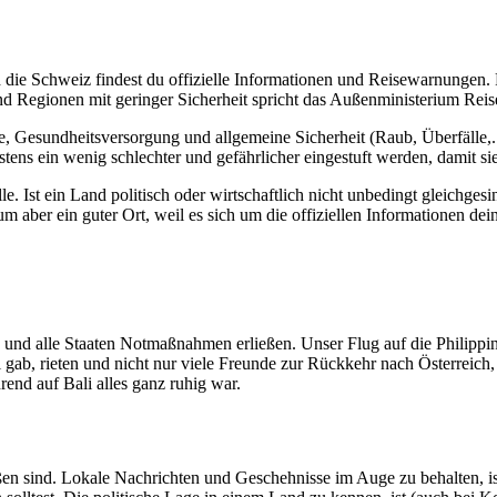
 die Schweiz findest du offizielle Informationen und Reisewarnungen.
nd Regionen mit geringer Sicherheit spricht das Außenministerium Rei
ge, Gesundheitsversorgung und allgemeine Sicherheit (Raub, Überfälle,
ns ein wenig schlechter und gefährlicher eingestuft werden, damit sie
e. Ist ein Land politisch oder wirtschaftlich nicht unbedingt gleichges
um aber ein guter Ort, weil es sich um die offiziellen Informationen dei
e und alle Staaten Notmaßnahmen erließen. Unser Flug auf die Philippin
ll gab, rieten und nicht nur viele Freunde zur Rückkehr nach Österrei
end auf Bali alles ganz ruhig war.
en sind. Lokale Nachrichten und Geschehnisse im Auge zu behalten, is