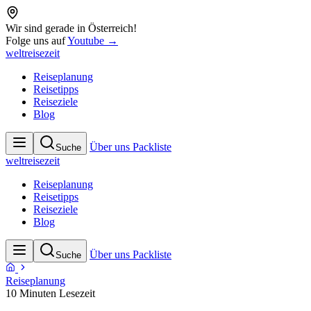
Wir sind gerade in Österreich!
Folge uns auf
Youtube →
weltreisezeit
Reiseplanung
Reisetipps
Reiseziele
Blog
Über uns
Packliste
Suche
weltreisezeit
Reiseplanung
Reisetipps
Reiseziele
Blog
Über uns
Packliste
Suche
Reiseplanung
10 Minuten Lesezeit