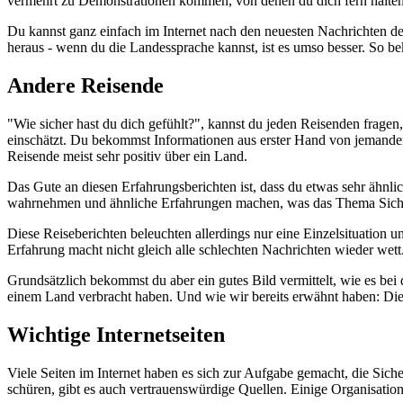
vermehrt zu Demonstrationen kommen, von denen du dich fern halten so
Du kannst ganz einfach im Internet nach den neuesten Nachrichten de
heraus - wenn du die Landessprache kannst, ist es umso besser. So b
Andere Reisende
"Wie sicher hast du dich gefühlt?", kannst du jeden Reisenden fragen
einschätzt. Du bekommst Informationen aus erster Hand von jemandem,
Reisende meist sehr positiv über ein Land.
Das Gute an diesen Erfahrungsberichten ist, dass du etwas sehr ähnlic
wahrnehmen und ähnliche Erfahrungen machen, was das Thema Sicherhe
Diese Reiseberichten beleuchten allerdings nur eine Einzelsituation u
Erfahrung macht nicht gleich alle schlechten Nachrichten wieder wett
Grundsätzlich bekommst du aber ein gutes Bild vermittelt, wie es bei
einem Land verbracht haben. Und wie wir bereits erwähnt haben: Die 
Wichtige Internetseiten
Viele Seiten im Internet haben es sich zur Aufgabe gemacht, die Sich
schüren, gibt es auch vertrauenswürdige Quellen. Einige Organisation