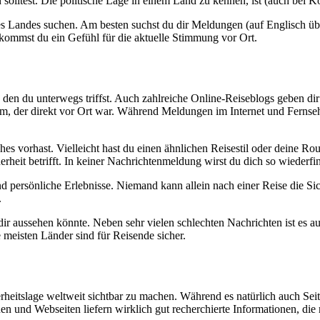
lltest. Die politische Lage in einem Land zu kennen, ist (auch bei Ko
s Landes suchen. Am besten suchst du dir Meldungen (auf Englisch übe
ekommst du ein Gefühl für die aktuelle Stimmung vor Ort.
, den du unterwegs triffst. Auch zahlreiche Online-Reiseblogs geben di
 der direkt vor Ort war. Während Meldungen im Internet und Fernsehen 
hes vorhast. Vielleicht hast du einen ähnlichen Reisestil oder deine R
it betrifft. In keiner Nachrichtenmeldung wirst du dich so wiederfi
nd persönliche Erlebnisse. Niemand kann allein nach einer Reise die Sic
.
 dir aussehen könnte. Neben sehr vielen schlechten Nachrichten ist es 
meisten Länder sind für Reisende sicher.
erheitslage weltweit sichtbar zu machen. Während es natürlich auch Sei
en und Webseiten liefern wirklich gut recherchierte Informationen, die