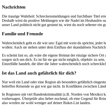
Nachrichten
Die traurige Wahrheit: Schreckensmeldungen und furchtbare Titel errei
Deshalb wirst du positive Meldungen wie die Nadel im Heuhaufen such
unser Land politisch nicht gut gesinnt ist, wirst du noch seltener ein g
Familie und Freunde
Wahrscheinlich geht es dir wie uns: Egal mit wem du sprichst, jeder 
wollen: Auch sie stehen unter dem Einfluss der skandalösen Nachricht
Es scheint fast so, als wäre die eigene Heimat der einzige sichere O
sorgen sich um dich. Es ist für sie gar nicht möglich, objektiv zu sein
Einzelfälle handelt, die über die Jahre wahrscheinlich noch schreckli
Ist das Land auch gefährlich für dich?
Nur weil ein Land oder eine Region als besonders gefährlich eingestu
betreffen Reisende so gut wie gar nicht. In Konflikten zwischen Länd
In Regionen mit viel Bandenkriminalität (z.B. Norden von Mexiko) kann
vorhersagen. Überprüfe also lieber nochmal, ob eine Gegend für Reisen
also werden sie wohl weniger auf deiner Buket-List landen.