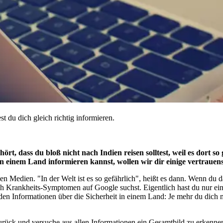
t du dich gleich richtig informieren.
rt, dass du bloß nicht nach Indien reisen solltest, weil es dort so g
it in einem Land informieren kannst, wollen wir dir einige vertra
 Medien. "In der Welt ist es so gefährlich", heißt es dann. Wenn du d
ch Krankheits-Symptomen auf Google suchst. Eigentlich hast du nur eine
 den Informationen über die Sicherheit in einem Land: Je mehr du dich 
zurück und versuche aus allen Informationen ein Gesamtbild zu erkenne