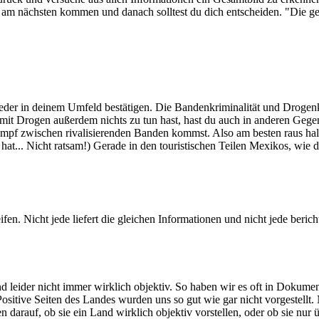
 am nächsten kommen und danach solltest du dich entscheiden. "Die gefä
h Jeder in deinem Umfeld bestätigen. Die Bandenkriminalität und Droge
it Drogen außerdem nichts zu tun hast, hast du auch in anderen Gege
mpf zwischen rivalisierenden Banden kommst. Also am besten raus halt
t... Nicht ratsam!) Gerade in den touristischen Teilen Mexikos, wie der
en. Nicht jede liefert die gleichen Informationen und nicht jede bericht
d leider nicht immer wirklich objektiv. So haben wir es oft in Dokume
Positive Seiten des Landes wurden uns so gut wie gar nicht vorgestell
 darauf, ob sie ein Land wirklich objektiv vorstellen, oder ob sie nur 