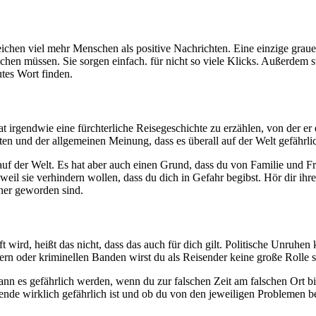
chen viel mehr Menschen als positive Nachrichten. Eine einzige grauenh
en müssen. Sie sorgen einfach. für nicht so viele Klicks. Außerdem s
utes Wort finden.
hat irgendwie eine fürchterliche Reisegeschichte zu erzählen, von der e
en und der allgemeinen Meinung, dass es überall auf der Welt gefährlic
rt auf der Welt. Es hat aber auch einen Grund, dass du von Familie und
, weil sie verhindern wollen, dass du dich in Gefahr begibst. Hör dir ih
cher geworden sind.
ft wird, heißt das nicht, dass das auch für dich gilt. Politische Unru
ern oder kriminellen Banden wirst du als Reisender keine große Rolle s
 es gefährlich werden, wenn du zur falschen Zeit am falschen Ort bist.
de wirklich gefährlich ist und ob du von den jeweiligen Problemen betr