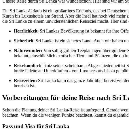
Unsere Reise durch Sri Lanka war wunderschön. Hier sind wir am St
Ein Sri Lanka-Urlaub ist ein großartiges Erlebnis, das bei Deutschen
Kuren bis Luxushotels am Strand. Aber die Insel hat noch viel mehr 
die Sri Lanka zu einem unwiderstehlichen Reiseziel macht. Hier sind
Herzlichkeit
: Sri Lankas Bevölkerung ist bekannt für ihre Of
Sicherheit
: Sri Lanka ist ein sicheres Land. Auch wir haben u
Naturwunder:
Von saftig-grünen Teeplantagen über goldene Str
bekannt, einschließlich exotischer Tiere und Pflanzen, die du 
Reisekomfort:
Trotz seiner scheinbaren Abgeschiedenheit ist Sr
breite Palette an Unterkünften - von Luxusresorts bis zu gemüt
Reisezeiten:
Sri Lanka kann das ganze Jahr über bereist werden,
bereisen ist.
Vorbereitungen für deine Reise nach Sri 
Schon die Planung deiner Sri Lanka-Reise ist aufregend. Gerade wenn 
beachten. Wenn du die wenigen Punkte beachtest, kannst du eigentlic
Pass und Visa für Sri Lanka