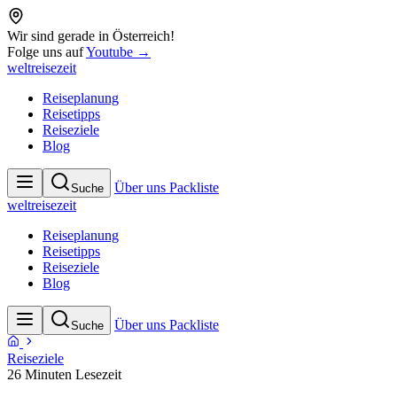
Wir sind gerade in Österreich!
Folge uns auf
Youtube →
weltreisezeit
Reiseplanung
Reisetipps
Reiseziele
Blog
Über uns
Packliste
Suche
weltreisezeit
Reiseplanung
Reisetipps
Reiseziele
Blog
Über uns
Packliste
Suche
Reiseziele
26 Minuten Lesezeit