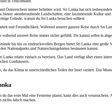
rand in Trincomalee.
 und Österreichern immer beliebter wird. Sri Lanka hat sich insbesond
zu bieten: atemberaubende Landschaften, eine faszinierende Kultur und
 einige Gründe, warum du Sri Lanka besuchen solltest:
fenheit und Freundlichkeit. Während unserer ganzen Reise durch Sri 
ns während unserer Reise immer sicher gefühlt. Du kannst selbst in abg
ände bis hin zu eindrucksvollen Bergen bietet Sri Lanka eine große Viel
in den Nationalparks und Naturschutzgebieten bestaunen kannst.
i Lanka relativ einfach zu bereisen. Das Land verfügt über einen intern
lichen Gasthäusern.
 da das Klima in unterschiedlichen Teilen der Insel variiert. Das Mons
Lanka
du das erste Mal eine Fernreise planst, kann dies auch verunsichern. A
h nichts falsch machen.